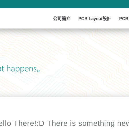
公司簡介
PCB Layout設計
PC
ello There!:D There is something new