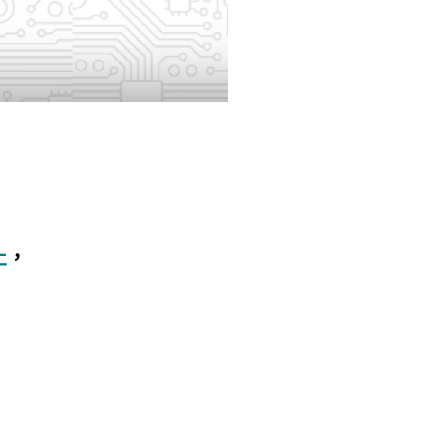
止
，
。