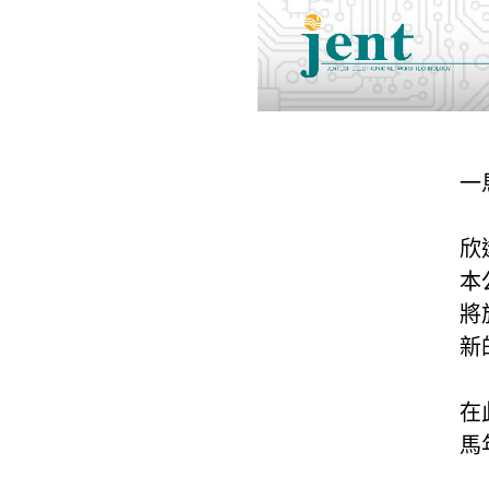
一
欣
本
將
新
在
馬