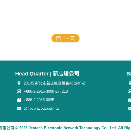
回上一頁
Head Quarter | 新店總公司
B
23145 新北市新店區寶橋路48號4F-2
+886-2-2915-3000 ext.218
+886-2-2916-0095
tj@pcblayout.com.tw
© 2026 Jentech Electronic Network Technology Co., Ltd. All Righ